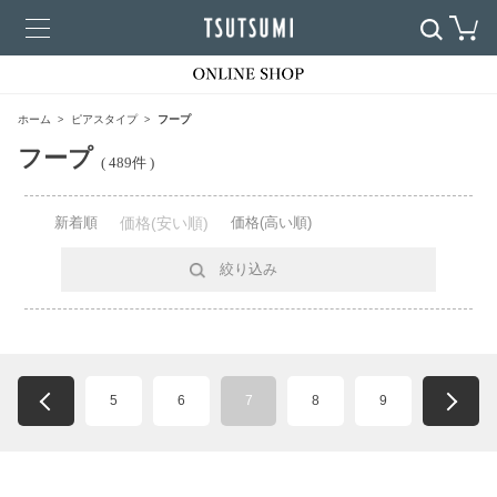
ホーム
ピアスタイプ
フープ
フープ
( 489件 )
新着順
価格(安い順)
価格(高い順)
絞り込み
5
6
7
8
9