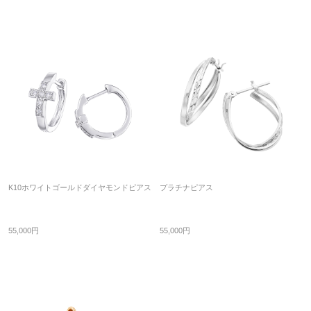
K10ホワイトゴールドダイヤモンドピアス
プラチナピアス
55,000円
55,000円