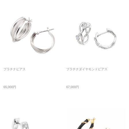
プラチナピアス
プラチナダイヤモンドピアス
65,000円
67,000円