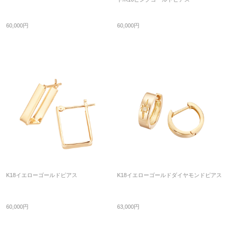
60,000円
60,000円
K18イエローゴールドピアス
K18イエローゴールドダイヤモンドピアス
60,000円
63,000円