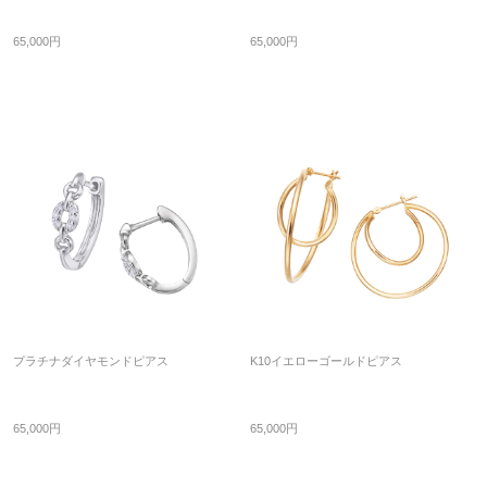
65,000円
65,000円
プラチナダイヤモンドピアス
K10イエローゴールドピアス
65,000円
65,000円