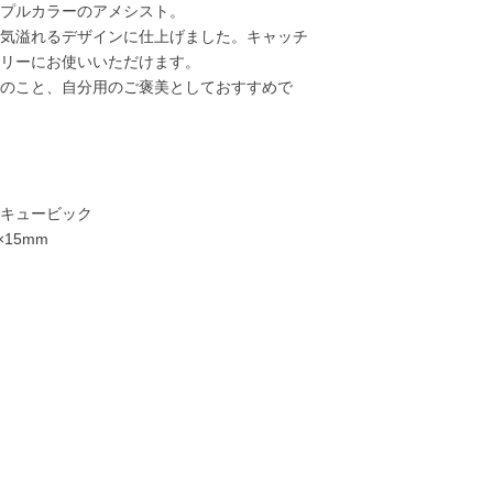
プルカラーのアメシスト。
気溢れるデザインに仕上げました。キャッチ
リーにお使いいただけます。
のこと、自分用のご褒美としておすすめで
キュービック
15mm
30,000円
30,000円
33,000円
35,00