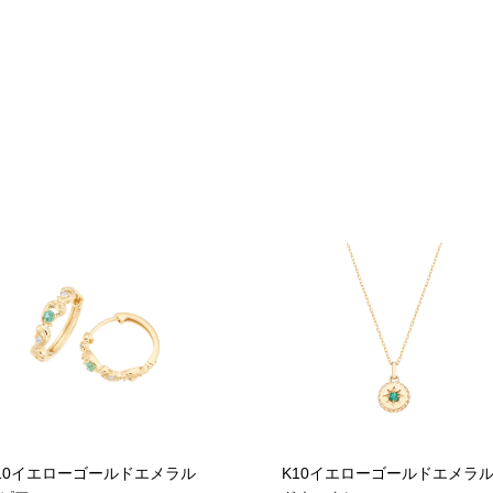
10イエローゴールドエメラル
K10イエローゴールドエメラ