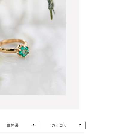
価格帯
カテゴリ