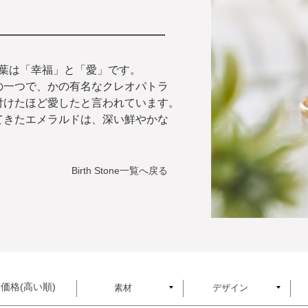
言葉は「幸福」と「愛」です。
の一つで、かの有名なクレオパトラ
付けたほど愛したと言われています。
てきたエメラルドは、深い鮮やかな
Birth Stone一覧へ戻る
価格(高い順)
素材
デザイン