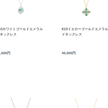
10ホワイトゴールドエメラル
K10イエローゴールドエメラ
ネックレス
ドネックレス
0,000円
45,000円