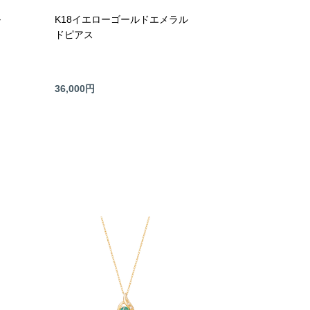
ル
K18イエローゴールドエメラル
ドピアス
36,000円