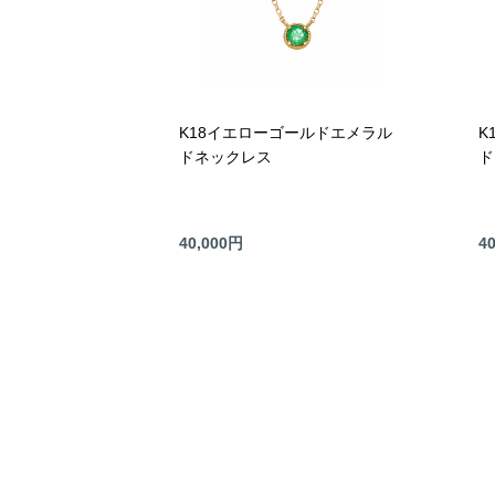
K18イエローゴールドエメラル
K
ドネックレス
ド
40,000円
4