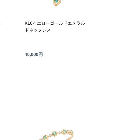
ル
K10イエローゴールドエメラル
ドネックレス
40,000円