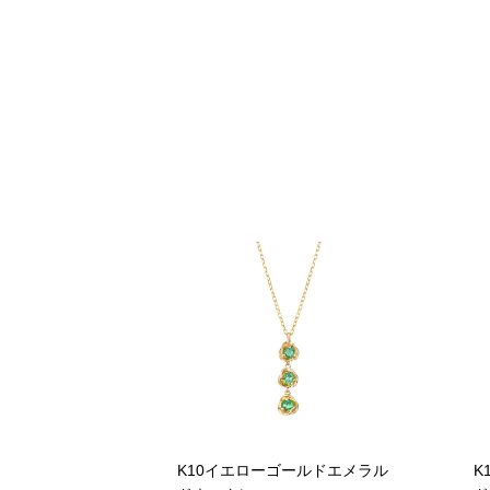
K10イエローゴールドエメラル
K