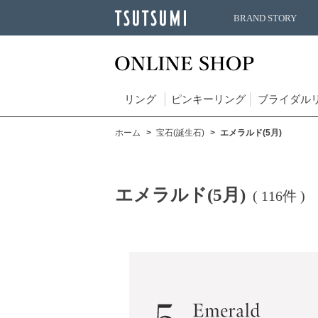
BRAND STORY
リング
ピンキーリング
ブライダル
ホーム
宝石(誕生石)
エメラルド(5月)
エメラルド(5月)
( 116件 )