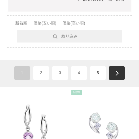
新着順
価格(安い順)
価格(高い順)
絞り込み
1
2
3
4
5
NEW