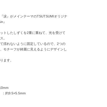
涙』がメインテーマのTSUTSUMIオリジナ
in』
ットしたしずくを2重に重ねて、光を受けて
ス。
て揺れないように固定しているので、2つの
、モチーフが綺麗に見えるようにデザインし
ります。
48,000円
50,000円
75,000円
85,00
10mm
約9.5×5.5mm