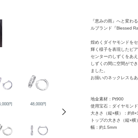
『恵みの雨』へと変わる『
ルブランド『Blessed Ra
煌めくダイヤモンドをセ
輝く様子を表現したピア
センターのしずくをあえ
しずくの間に空間ができ
ました。
お揃いのネックレスもあ
地金素材：Pt900
3,000円
48,000円
68,000円
37,000円
使用宝石：ダイヤモンド
大きさ（縦×横）：約8×
トップの大きさ（縦×横）：
幅：約1.5mm