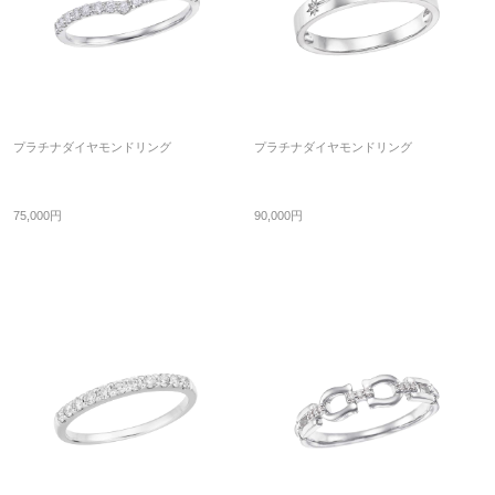
プラチナダイヤモンドリング
プラチナダイヤモンドリング
75,000円
90,000円