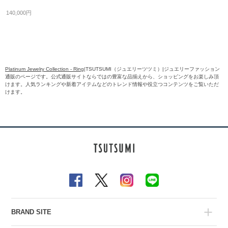
140,000円
Platinum Jewelry Collection - Ring
|TSUTSUMI（ジュエリーツツミ）|ジュエリーファッション
通販のページです。公式通販サイトならではの豊富な品揃えから、ショッピングをお楽しみ頂
けます。人気ランキングや新着アイテムなどのトレンド情報や役立つコンテンツをご覧いただ
けます。
BRAND SITE