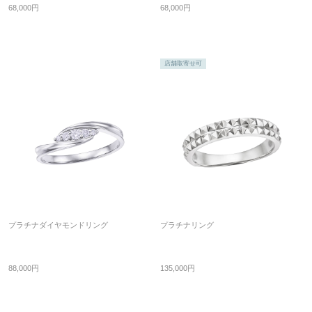
68,000円
68,000円
店舗取寄せ可
プラチナダイヤモンドリング
プラチナリング
88,000円
135,000円