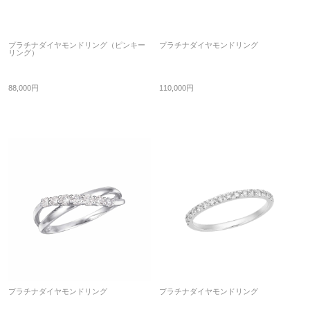
プラチナダイヤモンドリング（ピンキー
プラチナダイヤモンドリング
リング）
88,000円
110,000円
プラチナダイヤモンドリング
プラチナダイヤモンドリング