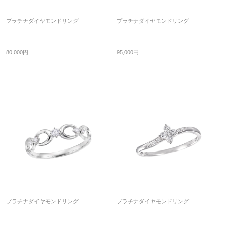
プラチナダイヤモンドリング
プラチナダイヤモンドリング
80,000円
95,000円
プラチナダイヤモンドリング
プラチナダイヤモンドリング