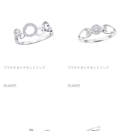
プラチナダイヤモンドリング
プラチナダイヤモンドリング
80,000円
75,000円