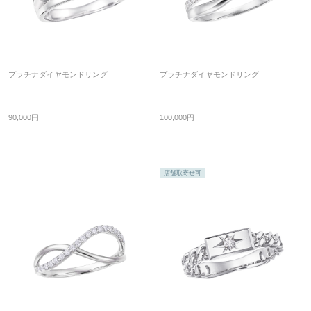
プラチナダイヤモンドリング
プラチナダイヤモンドリング
90,000円
100,000円
店舗取寄せ可