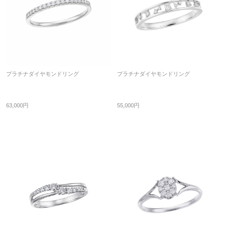
プラチナダイヤモンドリング
プラチナダイヤモンドリング
63,000円
55,000円