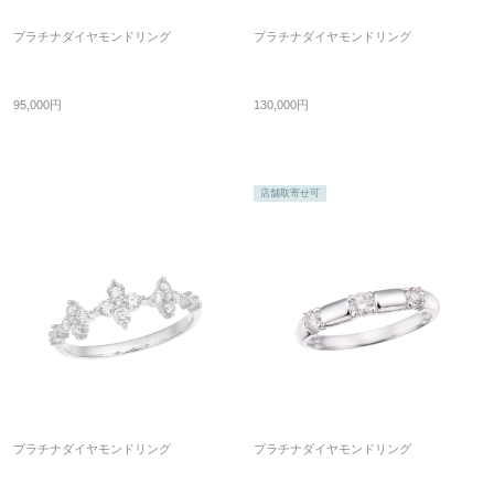
プラチナダイヤモンドリング
プラチナダイヤモンドリング
95,000円
130,000円
店舗取寄せ可
プラチナダイヤモンドリング
プラチナダイヤモンドリング