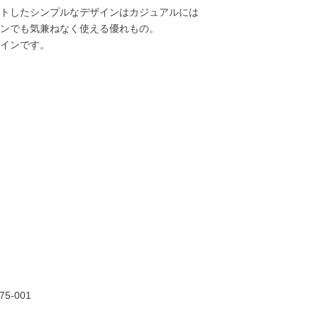
トしたシンプルなデザインはカジュアルには
ンでも気兼ねなく使える優れもの。
インです。
63,000円
68,000円
75,000円
75,00
75-001