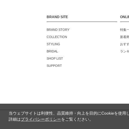
BRAND SITE
ONLI
BRAND STORY
特集
COLLECTION
新着
STYLING
おす
BRIDAL
ラン
SHOP LIST
SUPPORT
当ウェブサイトは利便性、品質維持・向上を目的にCookieを使用
詳細は
プライバシーポリシー
をご覧ください。
©TSUTSUMI JEWELRY Co., Ltd.