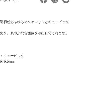
気に入り
透明感あふれるアクアマリンとキュービック
めき、爽やかな雰囲気を演出してくれます。
・キュービック
×5.5mm
30,000円
28,000円
22,000円
24,00