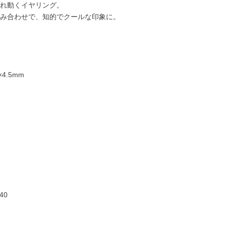
れ動くイヤリング。
み合わせで、知的でクールな印象に。
4.5mm
20,000円
22,000円
24,000円
25,00
40