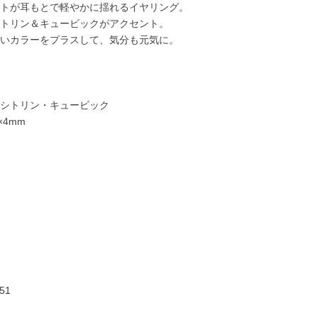
トが耳もとで軽やかに揺れるイヤリング。
トリン＆キュービックがアクセント。
いカラーをプラスして、気分も元気に。
シトリン・キュービック
×4mm
30,000円
28,000円
22,000円
24,00
51