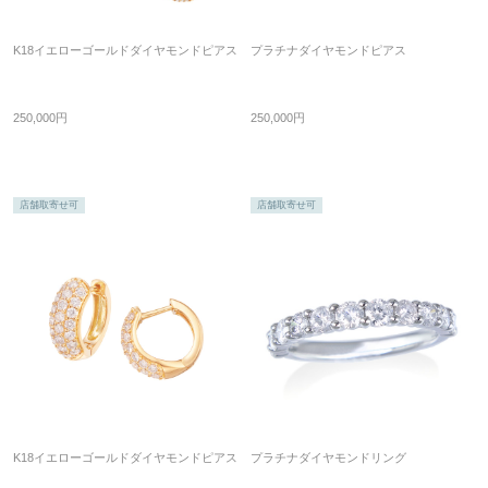
K18イエローゴールドダイヤモンドピアス
プラチナダイヤモンドピアス
250,000円
250,000円
店舗取寄せ可
店舗取寄せ可
K18イエローゴールドダイヤモンドピアス
プラチナダイヤモンドリング