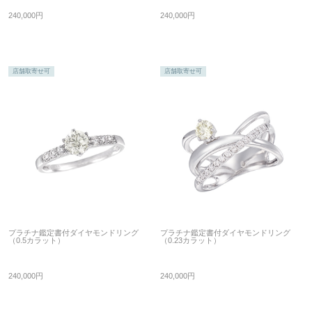
240,000円
240,000円
店舗取寄せ可
店舗取寄せ可
プラチナ鑑定書付ダイヤモンドリング
プラチナ鑑定書付ダイヤモンドリング
（0.5カラット）
（0.23カラット）
240,000円
240,000円