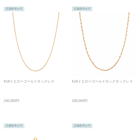
店舗取寄せ可
店舗取寄せ可
K18イエローゴールドネックレス
K18イエローゴールドロングネックレス
240,000円
240,000円
店舗取寄せ可
店舗取寄せ可