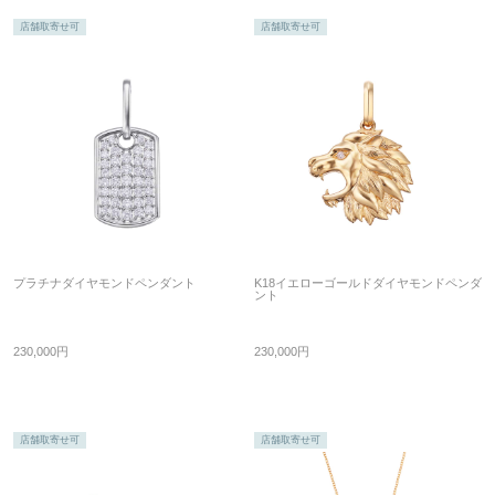
店舗取寄せ可
店舗取寄せ可
プラチナダイヤモンドペンダント
K18イエローゴールドダイヤモンドペンダ
ント
230,000円
230,000円
店舗取寄せ可
店舗取寄せ可