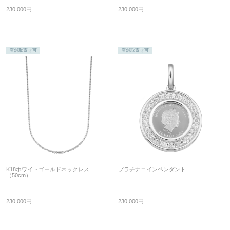
230,000円
230,000円
店舗取寄せ可
店舗取寄せ可
K18ホワイトゴールドネックレス
プラチナコインペンダント
（50cm）
230,000円
230,000円