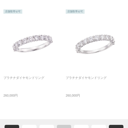
店舗取寄せ可
店舗取寄せ可
プラチナダイヤモンドリング
プラチナダイヤモンドリング
260,000円
260,000円