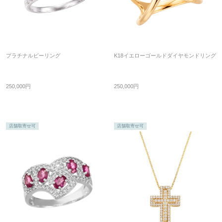
プラチナルビーリング
K18イエローゴールドダイヤモンドリング
250,000円
250,000円
店舗取寄せ可
店舗取寄せ可