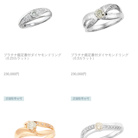
プラチナ鑑定書付ダイヤモンドリング
プラチナ鑑定書付ダイヤモンドリング
（0.23カラット）
（0.3カラット）
230,000円
230,000円
店舗取寄せ可
店舗取寄せ可