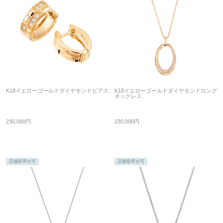
K18イエローゴールドダイヤモンドピアス
K18イエローゴールドダイヤモンドロング
ネックレス
230,000円
230,000円
店舗取寄せ可
店舗取寄せ可