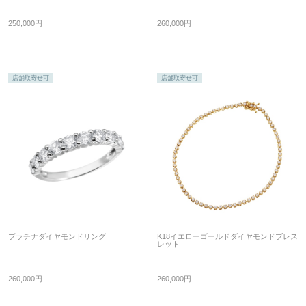
250,000円
260,000円
店舗取寄せ可
店舗取寄せ可
プラチナダイヤモンドリング
K18イエローゴールドダイヤモンドブレス
レット
260,000円
260,000円