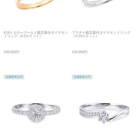
K18イエローゴールド鑑定書付ダイヤモン
プラチナ鑑定書付ダイヤモンドリング
ドリング（0.3カラット）
（0.23カラット）
230,000円
230,000円
店舗取寄せ可
店舗取寄せ可