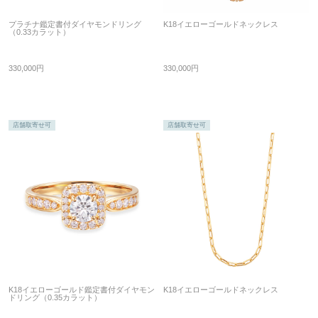
プラチナ鑑定書付ダイヤモンドリング
K18イエローゴールドネックレス
（0.33カラット）
330,000円
330,000円
店舗取寄せ可
店舗取寄せ可
K18イエローゴールド鑑定書付ダイヤモン
K18イエローゴールドネックレス
ドリング（0.35カラット）