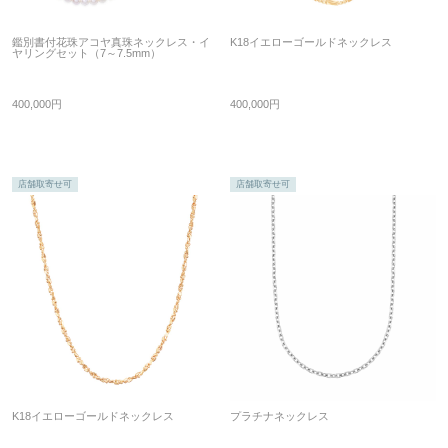
鑑別書付花珠アコヤ真珠ネックレス・イ
K18イエローゴールドネックレス
ヤリングセット（7～7.5mm）
400,000円
400,000円
店舗取寄せ可
店舗取寄せ可
K18イエローゴールドネックレス
プラチナネックレス