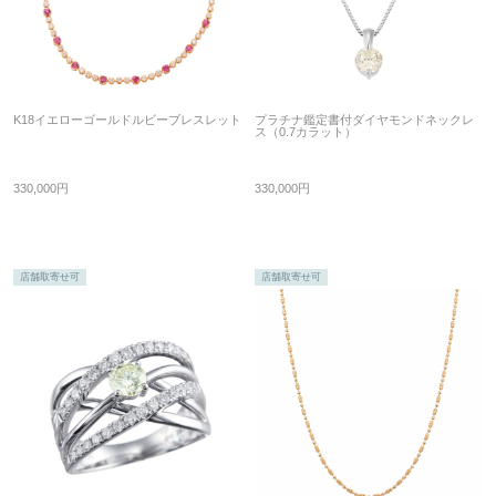
K18イエローゴールドルビーブレスレット
プラチナ鑑定書付ダイヤモンドネックレ
ス（0.7カラット）
330,000円
330,000円
店舗取寄せ可
店舗取寄せ可