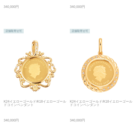
340,000円
340,000円
店舗取寄せ可
店舗取寄せ可
K24イエローゴールド/K18イエローゴール
K24イエローゴールド/K18イエローゴール
ドコインペンダント
ドコインペンダント
340,000円
340,000円