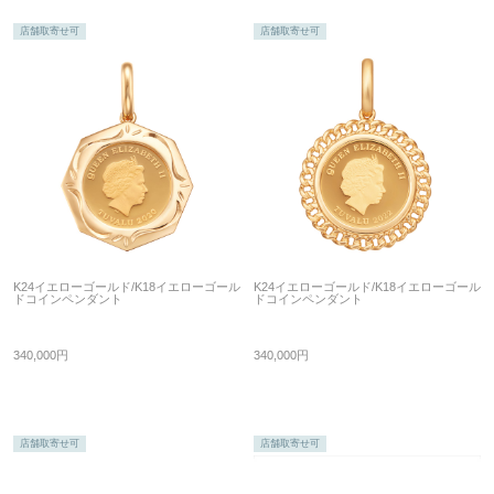
店舗取寄せ可
店舗取寄せ可
K24イエローゴールド/K18イエローゴール
K24イエローゴールド/K18イエローゴール
ドコインペンダント
ドコインペンダント
340,000円
340,000円
店舗取寄せ可
店舗取寄せ可