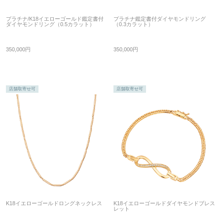
プラチナ/K18イエローゴールド鑑定書付
プラチナ鑑定書付ダイヤモンドリング
ダイヤモンドリング（0.5カラット）
（0.3カラット）
350,000円
350,000円
店舗取寄せ可
店舗取寄せ可
K18イエローゴールドロングネックレス
K18イエローゴールドダイヤモンドブレス
レット