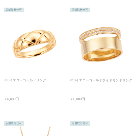
店舗取寄せ可
店舗取寄せ可
K18イエローゴールドリング
K18イエローゴールドダイヤモンドリング
380,000円
380,000円
店舗取寄せ可
店舗取寄せ可