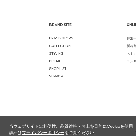
BRAND SITE
ONLI
BRAND STORY
特集
COLLECTION
新着
STYLING
おす
BRIDAL
ラン
SHOP LIST
SUPPORT
当ウェブサイトは利便性、品質維持・向上を目的にCookieを使用
詳細は
プライバシーポリシー
をご覧ください。
©TSUTSUMI JEWELRY Co., Ltd.