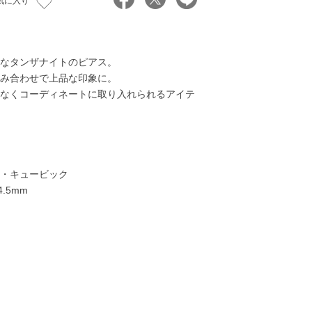
気に入り
なタンザナイトのピアス。
み合わせで上品な印象に。
なくコーディネートに取り入れられるアイテ
・キュービック
.5mm
11,000円
13,000円
14,000円
11,00