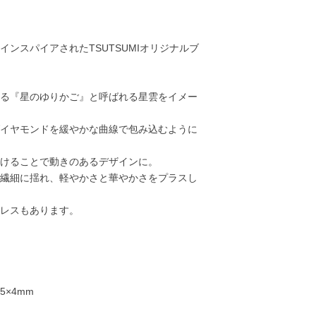
ンスパイアされたTSUTSUMIオリジナルブ
る『星のゆりかご』と呼ばれる星雲をイメー
イヤモンドを緩やかな曲線で包み込むように
けることで動きのあるデザインに。
繊細に揺れ、軽やかさと華やかさをプラスし
レスもあります。
47,000円
48,000円
28,000円
35,00
5×4mm