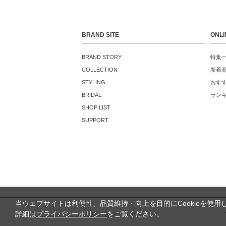
BRAND SITE
ONLI
BRAND STORY
特集
COLLECTION
新着
STYLING
おす
BRIDAL
ラン
SHOP LIST
SUPPORT
当ウェブサイトは利便性、品質維持・向上を目的にCookieを使用
詳細は
プライバシーポリシー
をご覧ください。
©TSUTSUMI JEWELRY Co., Ltd.