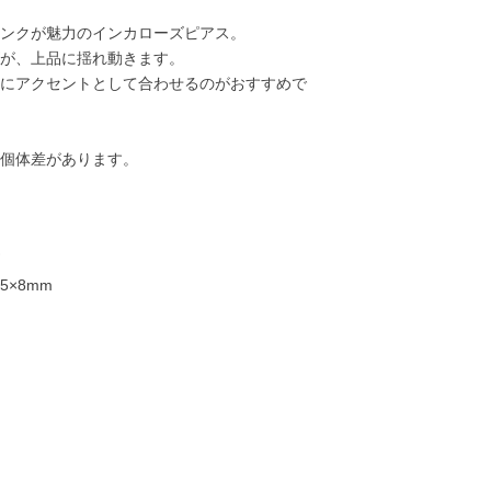
ンクが魅力のインカローズピアス。
が、上品に揺れ動きます。
にアクセントとして合わせるのがおすすめで
個体差があります。
5×8mm
17,000円
19,000円
25,000円
25,00