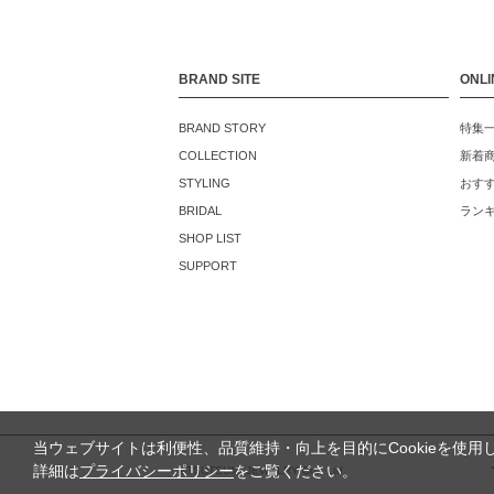
BRAND SITE
ONLI
BRAND STORY
特集
COLLECTION
新着
STYLING
おす
BRIDAL
ラン
SHOP LIST
SUPPORT
当ウェブサイトは利便性、品質維持・向上を目的にCookieを使用
詳細は
プライバシーポリシー
をご覧ください。
©TSUTSUMI JEWELRY Co., Ltd.