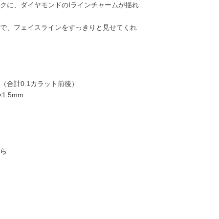
クに、ダイヤモンドのIラインチャームが揺れ
で、フェイスラインをすっきりと見せてくれ
（合計0.1カラット前後）
1.5mm
ら
25,000円
29,000円
38,000円
43,00