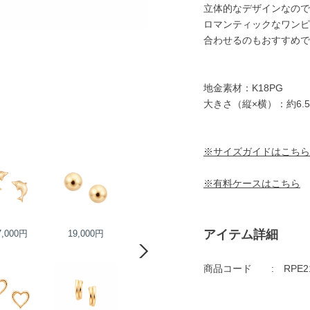
立体的なデザインなので
ロマンティックなワンピ
合わせるのもおすすめで
地金素材：K18PG
大きさ（縦×横）：約6.5×
※サイズガイドはこちら
※有料ケースはこちら
アイテム詳細
7,000円
19,000円
20,000円
20,000円
商品コード
RPE2