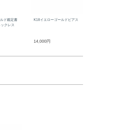
ールド鑑定書
K18イエローゴールドピアス
ネックレス
）
14,000円