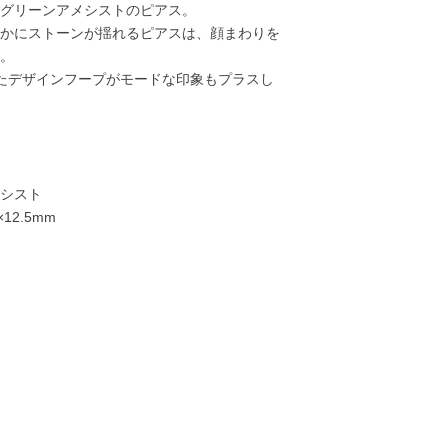
グリーンアメシストのピアス。
かにストーンが揺れるピアスは、顔まわりを
。
たデザインフープがモードな印象もプラスし
シスト
12.5mm
20,000円
20,000円
22,000円
22,00