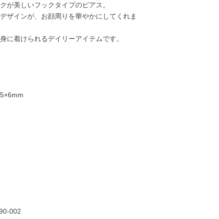
クが美しいフックタイプのピアス。
デザインが、お顔周りを華やかにしてくれま
身に着けられるデイリーアイテムです。
5×6mm
22,000円
18,000円
20,000円
22,00
90-002