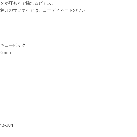
クが耳もとで揺れるピアス。
魅力のサファイアは、コーディネートのワン
キュービック
×3mm
14,000円
20,000円
12,000円
14,00
43-004