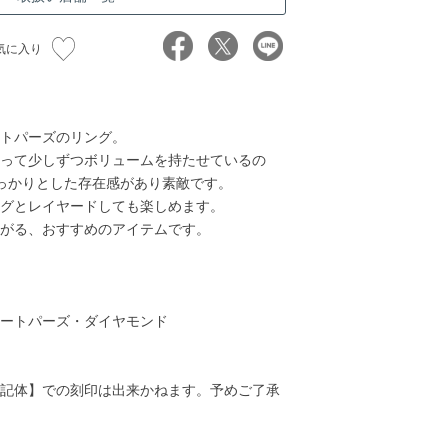
気に入り
トパーズのリング。
って少しずつボリュームを持たせているの
っかりとした存在感があり素敵です。
グとレイヤードしても楽しめます。
がる、おすすめのアイテムです。
24,000円
25,000円
38,000円
40,00
ートパーズ・ダイヤモンド
記体】での刻印は出来かねます。予めご了承