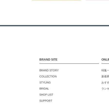
BRAND SITE
ONLI
BRAND STORY
特集
COLLECTION
新着
STYLING
おす
BRIDAL
ラン
SHOP LIST
SUPPORT