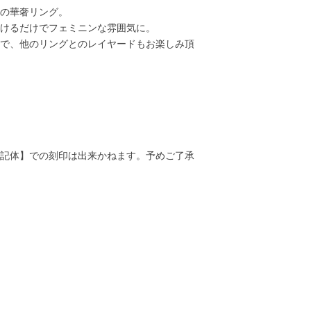
の華奢リング。
けるだけでフェミニンな雰囲気に。
で、他のリングとのレイヤードもお楽しみ頂
記体】での刻印は出来かねます。予めご了承
28,000円
33,000円
24,000円
25,00