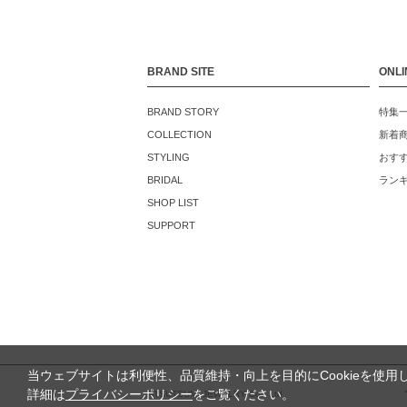
BRAND SITE
ONLI
BRAND STORY
特集
COLLECTION
新着
STYLING
おす
BRIDAL
ラン
SHOP LIST
SUPPORT
当ウェブサイトは利便性、品質維持・向上を目的にCookieを使用
詳細は
プライバシーポリシー
をご覧ください。
©TSUTSUMI JEWELRY Co., Ltd.