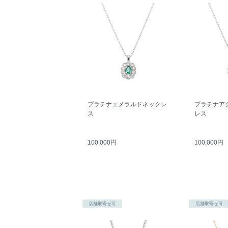
プラチナエメラルドネックレ
プラチナア
ス
レス
100,000円
100,000円
店舗取寄せ可
店舗取寄せ可