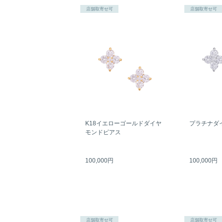
店舗取寄せ可
店舗取寄せ可
K18イエローゴールドダイヤ
プラチナダ
モンドピアス
100,000円
100,000円
店舗取寄せ可
店舗取寄せ可