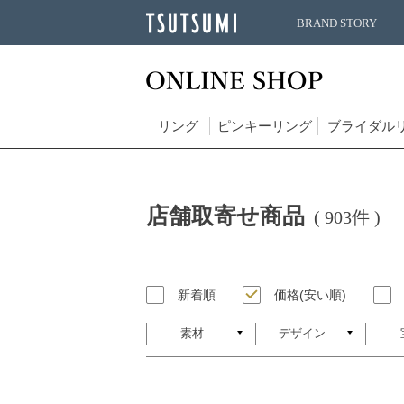
BRAND STORY
リング
ピンキーリング
ブライダル
店舗取寄せ商品
( 903件 )
新着順
価格(安い順)
素材
デザイン