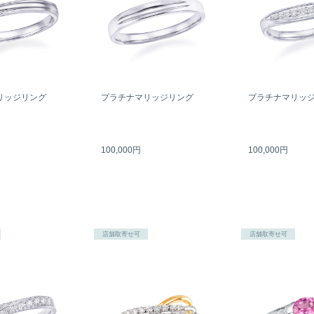
リッジリング
プラチナマリッジリング
プラチナマリッ
100,000円
100,000円
店舗取寄せ可
店舗取寄せ可