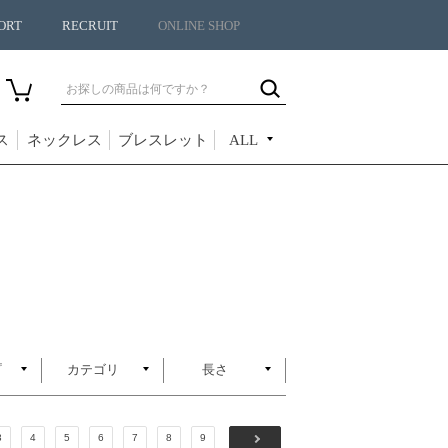
ORT
RECRUIT
ONLINE SHOP
ス
ネックレス
ブレスレット
ALL
プ
カテゴリ
長さ
3
4
5
6
7
8
9
次