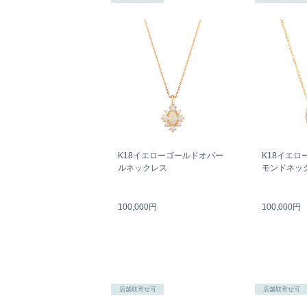
K18イエローゴールドオパー
K18イエロ
ルネックレス
モンドネッ
100,000円
100,000円
店舗取寄せ可
店舗取寄せ可