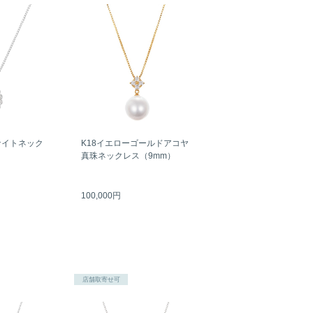
ナイトネック
K18イエローゴールドアコヤ
真珠ネックレス（9mm）
100,000円
店舗取寄せ可