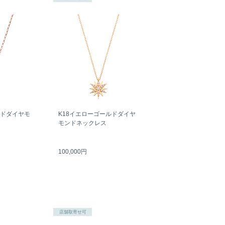
ルドダイヤモ
K18イエローゴールドダイヤ
モンドネックレス
100,000円
店舗取寄せ可