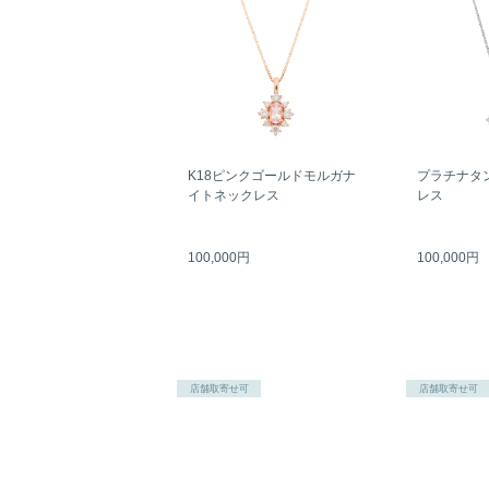
K18ピンクゴールドモルガナ
プラチナタ
イトネックレス
レス
100,000円
100,000円
店舗取寄せ可
店舗取寄せ可