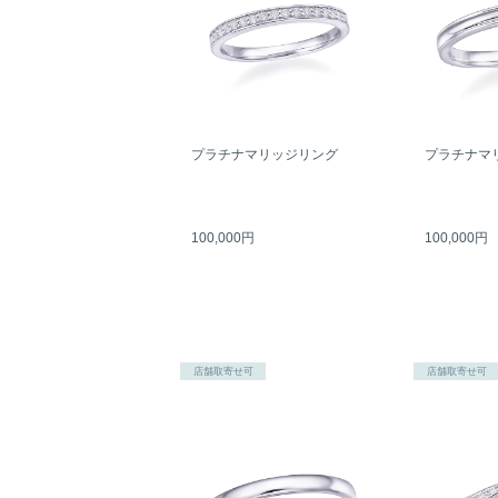
プラチナマリッジリング
プラチナマ
100,000円
100,000円
店舗取寄せ可
店舗取寄せ可