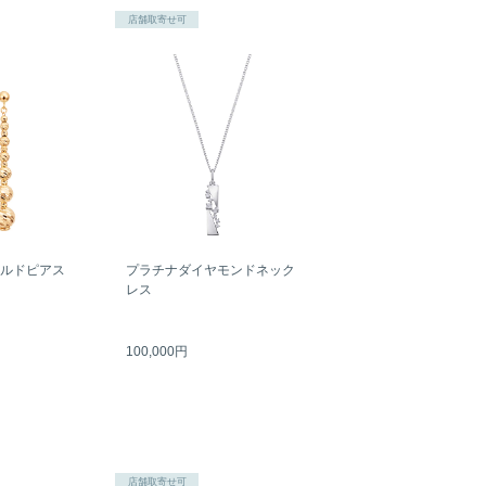
店舗取寄せ可
ールドピアス
プラチナダイヤモンドネック
レス
100,000円
店舗取寄せ可