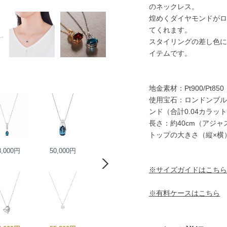
のネックレス。
煌めくダイヤモンドがロ
てくれます。
スタイリングの差し色に
イテムです。
地金素材：Pt900/Pt850
使用宝石：ロンドンブル
ンド（合計0.04カラッ
長さ：約40cm（アジ
トップの大きさ（縦×横）
8,000円
50,000円
58,500円
70,000円
※サイズガイドはこちら
※有料ケースはこちら