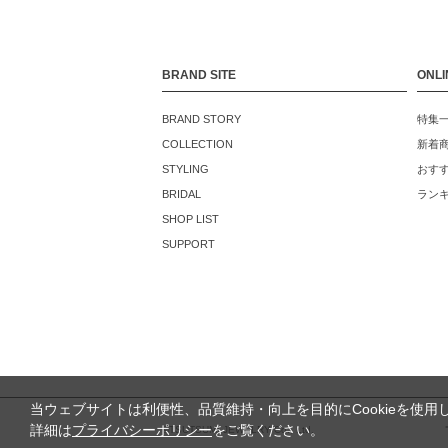
BRAND SITE
ONLI
BRAND STORY
特集
COLLECTION
新着
STYLING
おす
BRIDAL
ラン
SHOP LIST
SUPPORT
当ウェブサイトは利便性、品質維持・向上を目的にCookieを使用
詳細は
プライバシーポリシー
をご覧ください。
©TSUTSUMI JEWELRY Co., Ltd.