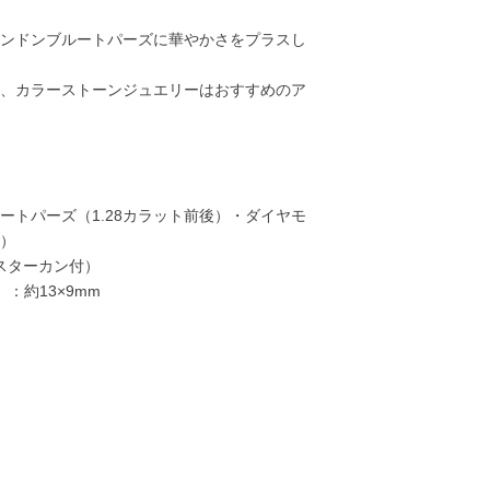
ンドンブルートパーズに華やかさをプラスし
、カラーストーンジュエリーはおすすめのア
ートパーズ（1.28カラット前後）・ダイヤモ
ト）
ャスターカン付）
：約13×9mm
70,000円
70,000円
38,000円
39,00