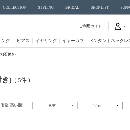
COLLECTION
STYLING
BRIDAL
SHOP LIST
SUPP
ご利用ガイド
リング
ピアス
イヤリング
イヤーカフ
ペンダントネックレ
(石付き)
き)
( 5件 )
価格(高い順)
素材
宝石