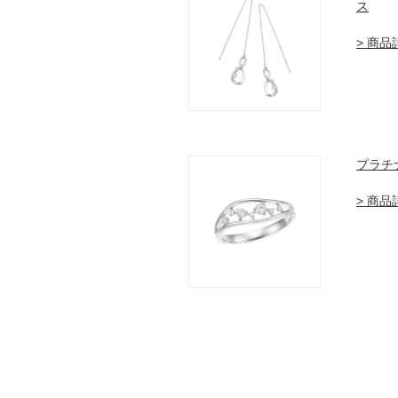
ス
> 商
プラチ
> 商