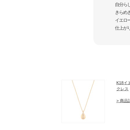
自分ら
きらめ
イエロ
仕上が
K18
クレス
> 商