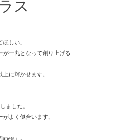
ラス
てほしい。
ーが一丸となって創り上げる
以上に輝かせます。
現しました。
ーがよく似合います。
Planets」
。