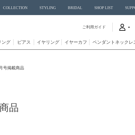
COLLECTION
STYLING
BRIDAL
SHOP LIST
SUPP
ご利用ガイド
リング
ピアス
イヤリング
イヤーカフ
ペンダントネックレ
0月号掲載商品
載商品