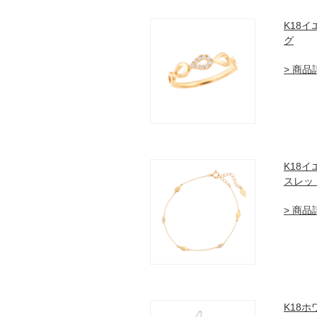
K18
グ
> 商
K18
スレッ
> 商
K18