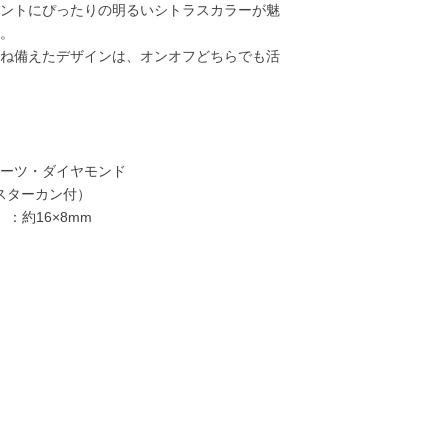
ントにぴったりの明るいシトラスカラーが魅
。
ね備えたデザインは、オンオフどちらでも活
ーツ・ダイヤモンド
ャスターカン付）
：約16×8mm
19,000円
26,000円
25,000円
33,00