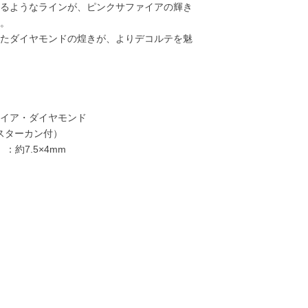
るようなラインが、ピンクサファイアの輝き
。
たダイヤモンドの煌きが、よりデコルテを魅
イア・ダイヤモンド
ャスターカン付）
：約7.5×4mm
19,000円
25,000円
33,000円
35,00