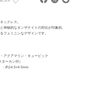
気に入り
ネックレス。
と神秘的なタンザナイトの対比が印象的。
るフェミニンなデザインです。
・アクアマリン・キュービック
ャスターカン付）
約14.5×4.5mm
45,000円
45,000円
26,000円
28,00