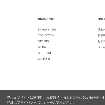
BRAND SITE
ONLI
BRAND STORY
特集
COLLECTION
新着
STYLING
おす
BRIDAL
ラン
SHOP LIST
SUPPORT
当ウェブサイトは利便性、品質維持・向上を目的にCookieを使用
詳細は
プライバシーポリシー
をご覧ください。
©TSUTSUMI JEWELRY Co., Ltd.