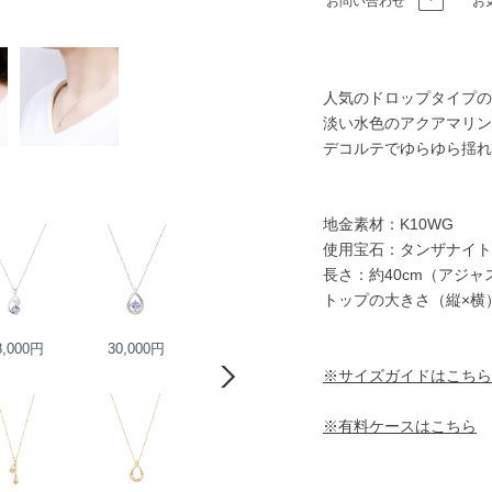
お問い合わせ
お
人気のドロップタイプの
淡い水色のアクアマリン
デコルテでゆらゆら揺れ
地金素材：K10WG
使用宝石：タンザナイト
長さ：約40cm（アジ
トップの大きさ（縦×横）：
8,000円
30,000円
38,000円
39,000円
※サイズガイドはこちら
※有料ケースはこちら