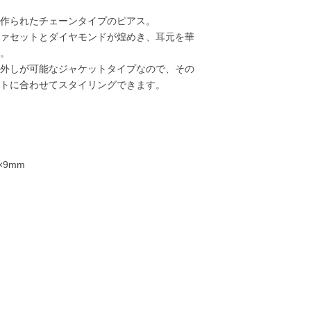
作られたチェーンタイプのピアス。
ァセットとダイヤモンドが煌めき、耳元を華
。
外しが可能なジャケットタイプなので、その
トに合わせてスタイリングできます。
×9mm
22,000円
25,000円
18,000円
20,00