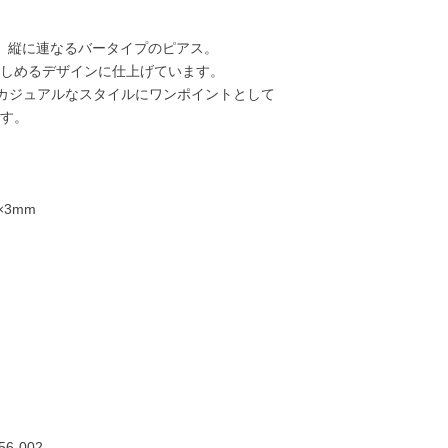
、縦に連なるバータイプのピアス。
しめるデザインに仕上げています。
カジュアルなスタイルにワンポイントとして
す。
×3mm
17,000円
17,000円
20,000円
20,00
56-002