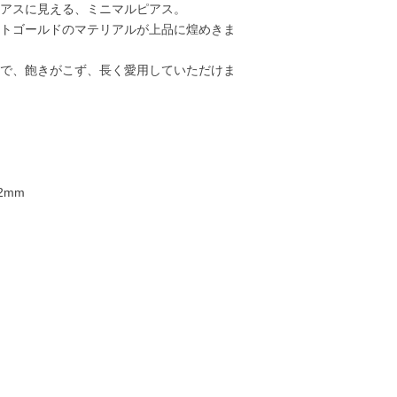
アスに見える、ミニマルピアス。
トゴールドのマテリアルが上品に煌めきま
で、飽きがこず、長く愛用していただけま
2mm
23,000円
12,000円
18,000円
18,00