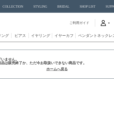
COLLECTION
STYLING
BRIDAL
SHOP LIST
SUPP
ご利用ガイド
リング
ピアス
イヤリング
イヤーカフ
ペンダントネックレ
ざいません。
商品は販売終了か、ただ今お取扱いできない商品です。
ホームへ戻る