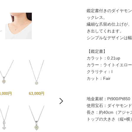
鑑定書付きのダイヤモン
ックレス。
繊細な爪留め仕上げが、
き出してくれます。
シンプルなデザインは幅
【鑑定書】
カラット：0.21up
カラー：ライトイエロー
クラリティ：I
カット：Fair
3,000円
63,000円
75,000円
76,500円
地金素材：Pt900/Pt850
使用宝石：ダイヤモンド
長さ：約40cm（アジ
トップの大きさ（縦×横）