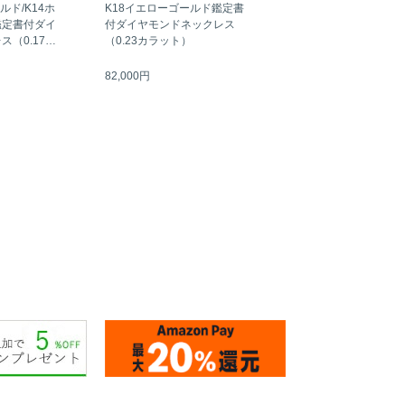
ルド/K14ホ
K18イエローゴールド鑑定書
鑑定書付ダイ
付ダイヤモンドネックレス
（0.17カ
（0.23カラット）
82,000円