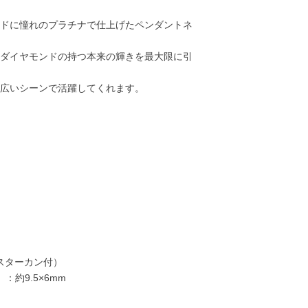
ドに憧れのプラチナで仕上げたペンダントネ
ダイヤモンドの持つ本来の輝きを最大限に引
広いシーンで活躍してくれます。
80,100円
84,600円
90,000円
99,00
ャスターカン付）
：約9.5×6mm