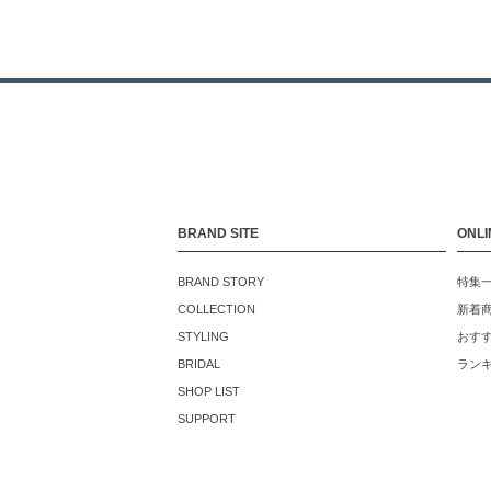
BRAND SITE
ONLI
BRAND STORY
特集
COLLECTION
新着
STYLING
おす
BRIDAL
ラン
SHOP LIST
SUPPORT