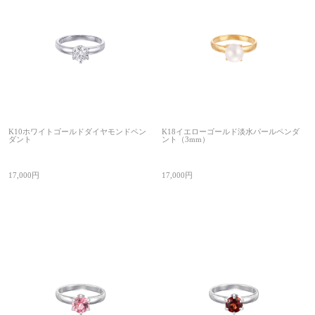
K10ホワイトゴールドダイヤモンドペン
K18イエローゴールド淡水パールペンダ
ダント
ント（3mm）
17,000円
17,000円