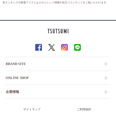
気ランキングや新着アイテムなどのトレンド情報や役立つコンテンツをご覧いただけます。
BRAND SITE
ONLINE SHOP
企業情報
サイトマップ
ご利用規約