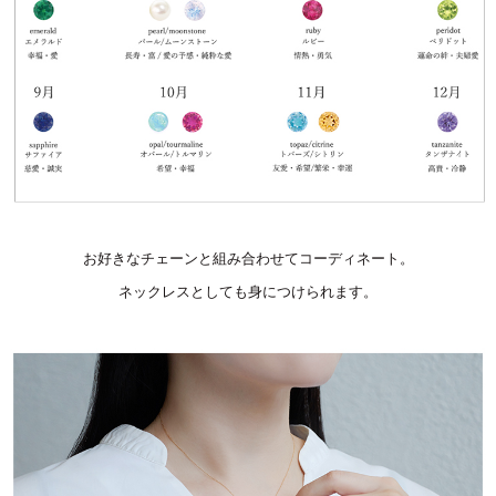
お好きなチェーンと組み合わせてコーディネート。
ネックレスとしても身につけられます。