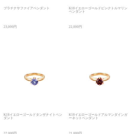
プラチナサファイアペンダント
K18イエローゴールドピンクトルマリン
ペンダント
23,000円
22,000円
K18イエローゴールドタンザナイトペン
K18イエローゴールドアルマンダインガ
ダント
ーネットペンダント
22,000円
21,000円