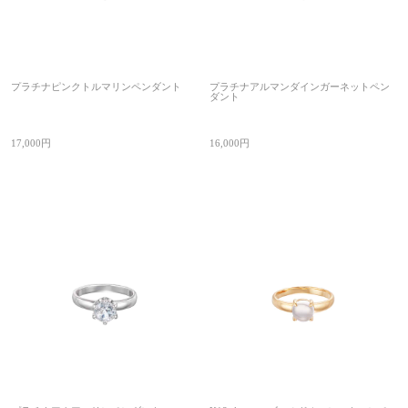
プラチナピンクトルマリンペンダント
プラチナアルマンダインガーネットペン
ダント
17,000円
16,000円