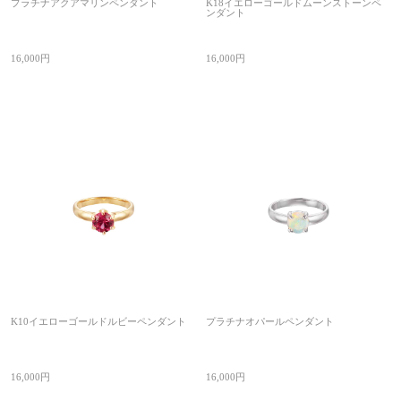
プラチナアクアマリンペンダント
K18イエローゴールドムーンストーンペ
ンダント
16,000円
16,000円
K10イエローゴールドルビーペンダント
プラチナオパールペンダント
16,000円
16,000円