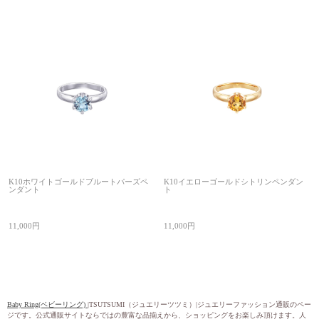
K10ホワイトゴールドブルートパーズペ
K10イエローゴールドシトリンペンダン
ンダント
ト
11,000円
11,000円
Baby Ring(ベビーリング)
|TSUTSUMI（ジュエリーツツミ）|ジュエリーファッション通販のペー
ジです。公式通販サイトならではの豊富な品揃えから、ショッピングをお楽しみ頂けます。人