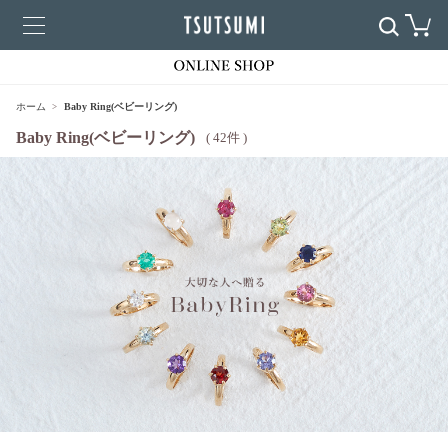
ホーム
Baby Ring(ベビーリング)
Baby Ring(ベビーリング)
( 42件 )