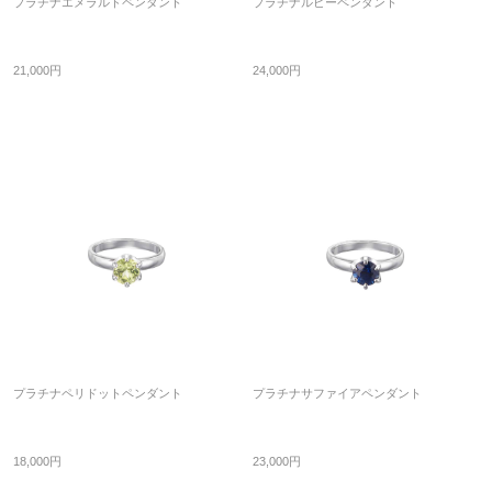
プラチナエメラルドペンダント
プラチナルビーペンダント
21,000円
24,000円
プラチナペリドットペンダント
プラチナサファイアペンダント
18,000円
23,000円