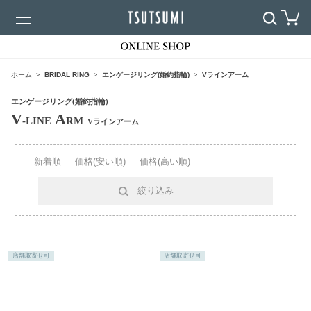
ホーム
BRIDAL RING
エンゲージリング(婚約指輪)
Vラインアーム
エンゲージリング(婚約指輪)
V
A
-LINE
RM
Vラインアーム
新着順
価格(安い順)
価格(高い順)
絞り込み
店舗取寄せ可
店舗取寄せ可