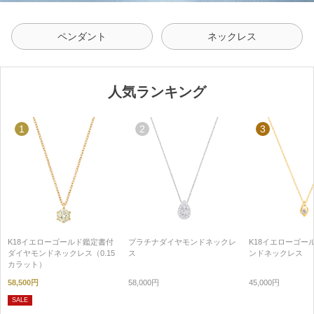
ペンダント
ネックレス
人気ランキング
1
2
3
K18イエローゴールド鑑定書付
プラチナダイヤモンドネックレ
K18イエローゴー
ダイヤモンドネックレス（0.15
ス
ンドネックレス
カラット）
58,500円
58,000円
45,000円
SALE