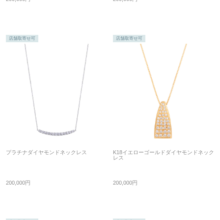
店舗取寄せ可
店舗取寄せ可
プラチナダイヤモンドネックレス
K18イエローゴールドダイヤモンドネック
レス
200,000円
200,000円