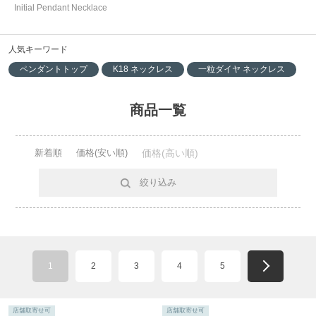
Initial Pendant Necklace
人気キーワード
ペンダントトップ
K18 ネックレス
一粒ダイヤ ネックレス
商品一覧
新着順
価格(安い順)
価格(高い順)
絞り込み
1
2
3
4
5
店舗取寄せ可
店舗取寄せ可