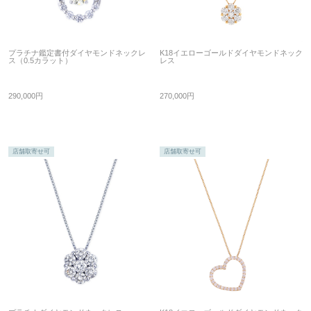
プラチナ鑑定書付ダイヤモンドネックレ
K18イエローゴールドダイヤモンドネック
ス（0.5カラット）
レス
290,000円
270,000円
店舗取寄せ可
店舗取寄せ可