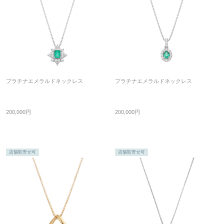
プラチナエメラルドネックレス
プラチナエメラルドネックレス
200,000円
200,000円
店舗取寄せ可
店舗取寄せ可