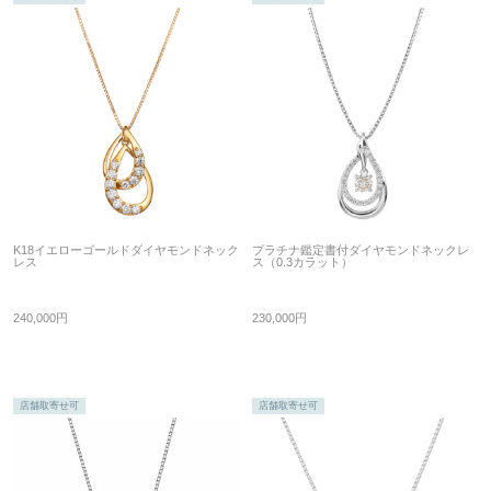
K18イエローゴールドダイヤモンドネック
プラチナ鑑定書付ダイヤモンドネックレ
レス
ス（0.3カラット）
240,000円
230,000円
店舗取寄せ可
店舗取寄せ可