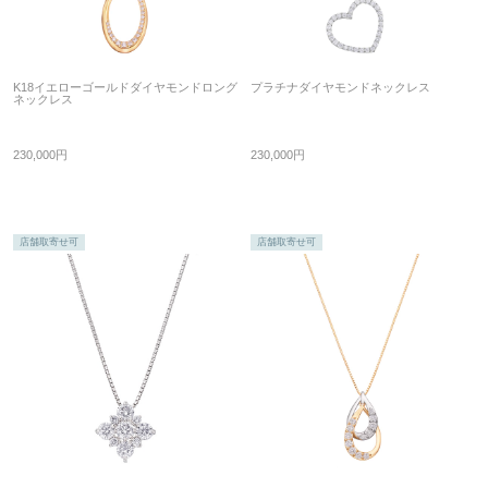
K18イエローゴールドダイヤモンドロング
プラチナダイヤモンドネックレス
ネックレス
230,000円
230,000円
店舗取寄せ可
店舗取寄せ可