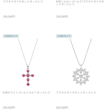
プラチナダイヤモンドネックレス
K18イエローゴールド/プラチナダイヤモ
ンドネックレス
230,000円
230,000円
店舗取寄せ可
店舗取寄せ可
K18ホワイトゴールドルビーネックレス
プラチナダイヤモンドネックレス
220,000円
220,000円