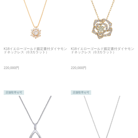
K18イエローゴールド鑑定書付ダイヤモン
K18イエローゴールド鑑定書付ダイヤモン
ドネックレス（0.3カラット）
ドネックレス（0.3カラット）
220,000円
220,000円
店舗取寄せ可
店舗取寄せ可