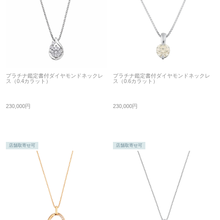
プラチナ鑑定書付ダイヤモンドネックレ
プラチナ鑑定書付ダイヤモンドネックレ
ス（0.4カラット）
ス（0.6カラット）
230,000円
230,000円
店舗取寄せ可
店舗取寄せ可