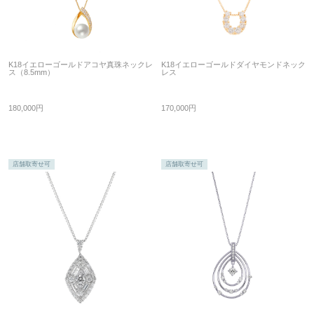
K18イエローゴールドアコヤ真珠ネックレ
K18イエローゴールドダイヤモンドネック
ス（8.5mm）
レス
180,000円
170,000円
店舗取寄せ可
店舗取寄せ可