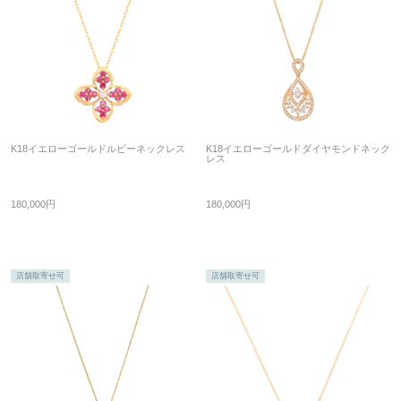
K18イエローゴールドルビーネックレス
K18イエローゴールドダイヤモンドネック
レス
180,000円
180,000円
店舗取寄せ可
店舗取寄せ可