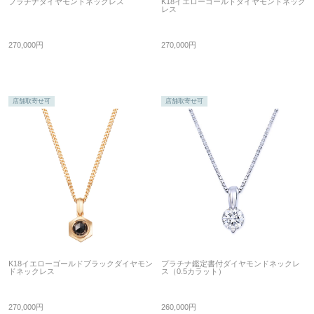
プラチナダイヤモンドネックレス
K18イエローゴールドダイヤモンドネック
レス
270,000円
270,000円
店舗取寄せ可
店舗取寄せ可
K18イエローゴールドブラックダイヤモン
プラチナ鑑定書付ダイヤモンドネックレ
ドネックレス
ス（0.5カラット）
270,000円
260,000円