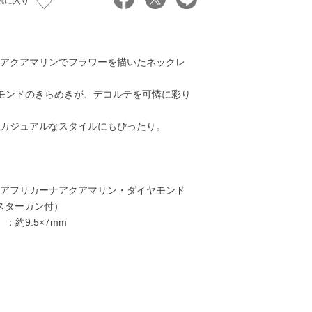
気に入り
アクアマリンでフラワーを描いたネックレ
モンドのきらめきが、デコルテを可憐に彩り
カジュアルなスタイルにもぴったり。
アフリカーナアクアマリン・ダイヤモンド
ャスターカン付）
：約9.5×7mm
80,000円
25,000円
45,000円
45,00