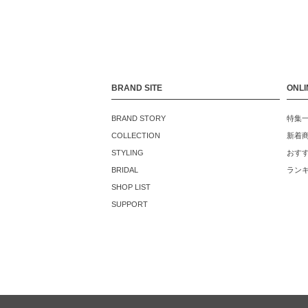
BRAND SITE
ONLI
BRAND STORY
特集
COLLECTION
新着
STYLING
おす
BRIDAL
ラン
SHOP LIST
SUPPORT