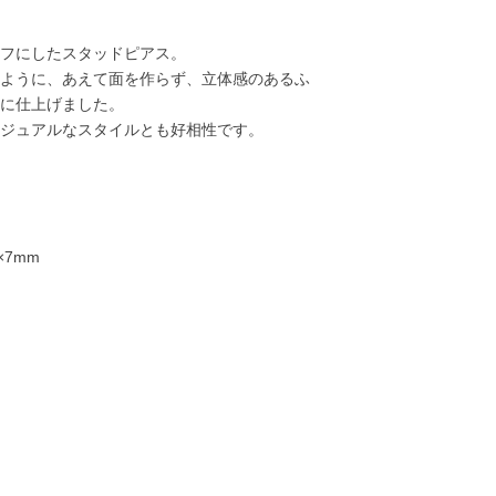
フにしたスタッドピアス。
ように、あえて面を作らず、立体感のあるふ
に仕上げました。
ジュアルなスタイルとも好相性です。
×7mm
80,000円
30,000円
55,000円
55,00