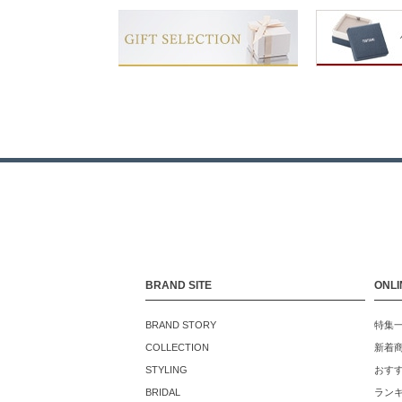
BRAND SITE
ONLI
BRAND STORY
特集
COLLECTION
新着
STYLING
おす
BRIDAL
ラン