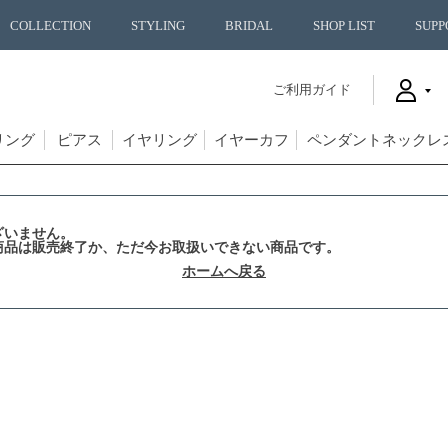
COLLECTION
STYLING
BRIDAL
SHOP LIST
SUPP
ご利用ガイド
リング
ピアス
イヤリング
イヤーカフ
ペンダントネックレ
ざいません。
商品は販売終了か、ただ今お取扱いできない商品です。
ホームへ戻る