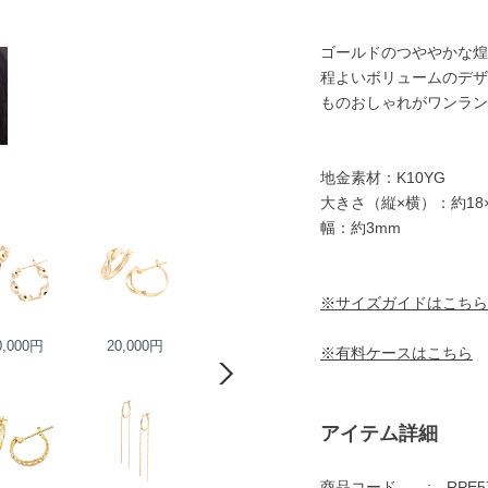
ゴールドのつややかな煌
程よいボリュームのデザ
ものおしゃれがワンラン
地金素材：K10YG
大きさ（縦×横）：約18×
幅：約3mm
※サイズガイドはこちら
0,000円
20,000円
22,000円
23,000円
※有料ケースはこちら
アイテム詳細
商品コード
RPE5