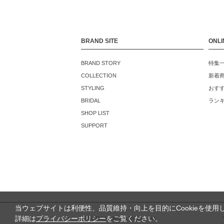
BRAND SITE
ONLI
BRAND STORY
特集
COLLECTION
新着
STYLING
おす
BRIDAL
ラン
SHOP LIST
SUPPORT
当ウェブサイトは利便性、品質維持・向上を目的にCookieを使用
詳細は
プライバシーポリシー
をご覧ください。
©TSUTSUMI JEWELRY Co., Ltd.