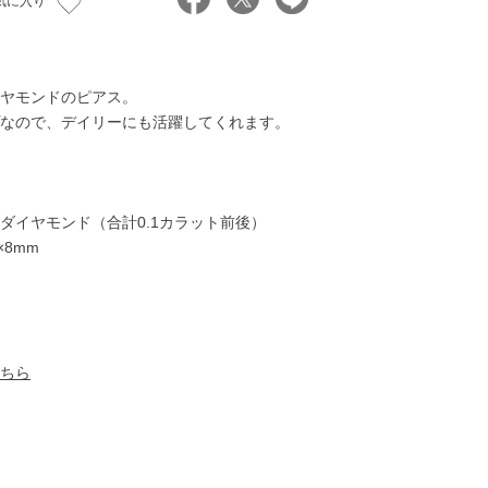
気に入り
ヤモンドのピアス。
なので、デイリーにも活躍してくれます。
ダイヤモンド（合計0.1カラット前後）
×8mm
55,000円
78,000円
55,000円
63,00
ちら