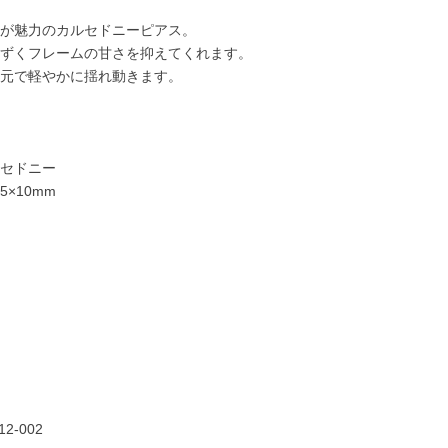
が魅力のカルセドニーピアス。
ずくフレームの甘さを抑えてくれます。
元で軽やかに揺れ動きます。
セドニー
5×10mm
15,000円
15,000円
20,000円
21,00
12-002