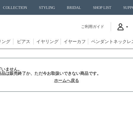
COLLECTION
STYLING
BRIDAL
SHOP LIST
SUPP
ご利用ガイド
リング
ピアス
イヤリング
イヤーカフ
ペンダントネックレ
ざいません。
商品は販売終了か、ただ今お取扱いできない商品です。
ホームへ戻る