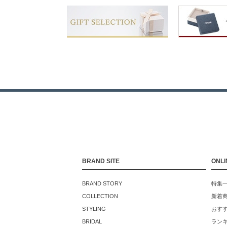
BRAND SITE
ONLI
BRAND STORY
特集
COLLECTION
新着
STYLING
おす
BRIDAL
ラン