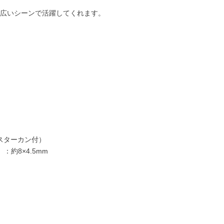
広いシーンで活躍してくれます。
ャスターカン付）
：約8×4.5mm
110,000円
110,000円
140,000円
150,0