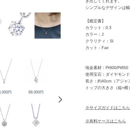
き出してくれます。
シンプルなデザインは幅
【鑑定書】
カラット：0.3
カラー：J
クラリティ：SI
カット：Fair
地金素材：Pt900/Pt850
使用宝石：ダイヤモンド
長さ：約40cm（アジ
トップの大きさ（縦×横）
8,000円
89,000円
100,000円
100,000円
※サイズガイドはこちら
※有料ケースはこちら