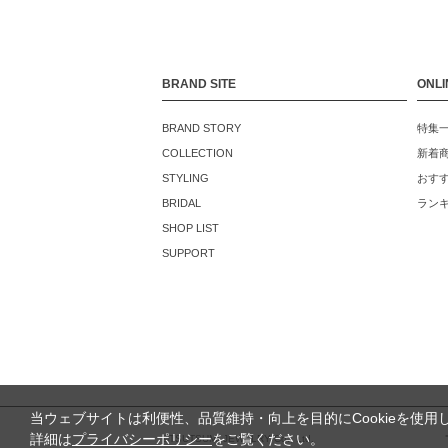
BRAND SITE
ONLI
BRAND STORY
特集
COLLECTION
新着
STYLING
おす
BRIDAL
ラン
SHOP LIST
SUPPORT
当ウェブサイトは利便性、品質維持・向上を目的にCookieを使用
詳細は
プライバシーポリシー
をご覧ください。
©TSUTSUMI JEWELRY Co., Ltd.