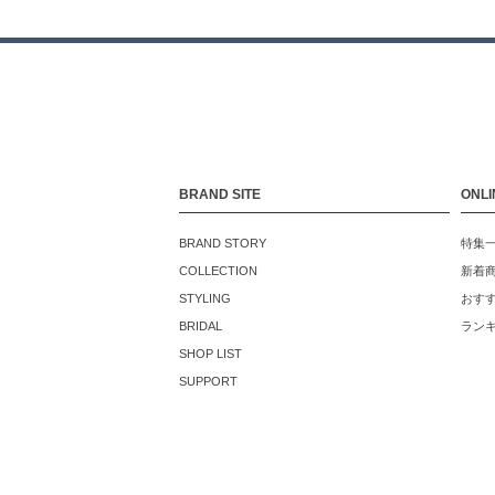
BRAND SITE
ONLI
BRAND STORY
特集
COLLECTION
新着
STYLING
おす
BRIDAL
ラン
SHOP LIST
SUPPORT