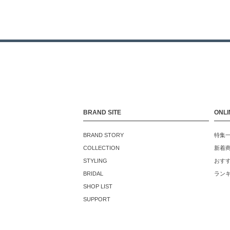
BRAND SITE
ONLI
BRAND STORY
特集
COLLECTION
新着
STYLING
おす
BRIDAL
ラン
SHOP LIST
SUPPORT