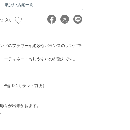
取扱い店舗一覧
気に入り
ンドのフラワーが絶妙なバランスのリングで
コーディネートもしやすいのが魅力です。
（合計0.1カラット前後）
78,000円
78,000円
85,000円
85,00
彫りが出来かねます。
。